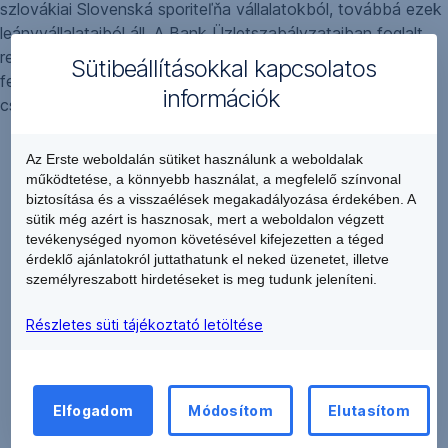
szlovákiai Slovenská sporiteľňa vállalatokból, továbbá ezek
leányvállalataiból áll. A Bank Üzletszabályzataiban foglalt
rendelkezések szempontjából a Bank csoportja alatt a
Sütibeállításokkal kapcsolatos
fentiekben felsorolt, szélesebb értelemben vett Erste Bank
információk
csoportot kell érteni.
Az Erste weboldalán sütiket használunk a weboldalak
működtetése, a könnyebb használat, a megfelelő színvonal
biztosítása és a visszaélések megakadályozása érdekében. A
sütik még azért is hasznosak, mert a weboldalon végzett
tevékenységed nyomon követésével kifejezetten a téged
érdeklő ajánlatokról juttathatunk el neked üzenetet, illetve
személyreszabott hirdetéseket is meg tudunk jeleníteni.
Részletes süti tájékoztató letöltése
Elfogadom
Módosítom
Elutasítom