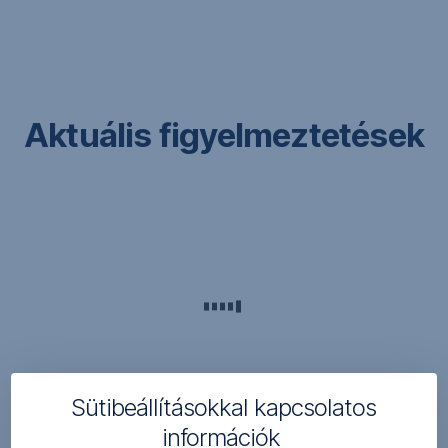
Navigáció
kihagyása
Aktuális figyelmeztetések
Sütibeállításokkal kapcsolatos
információk