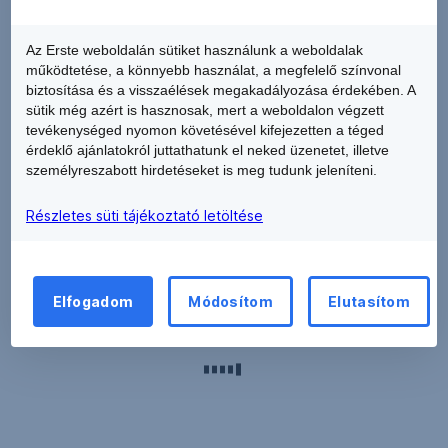
Az Erste weboldalán sütiket használunk a weboldalak
működtetése, a könnyebb használat, a megfelelő színvonal
biztosítása és a visszaélések megakadályozása érdekében. A
sütik még azért is hasznosak, mert a weboldalon végzett
tevékenységed nyomon követésével kifejezetten a téged
érdeklő ajánlatokról juttathatunk el neked üzenetet, illetve
személyreszabott hirdetéseket is meg tudunk jeleníteni.
Részletes süti tájékoztató letöltése
Elfogadom
Módosítom
Elutasítom