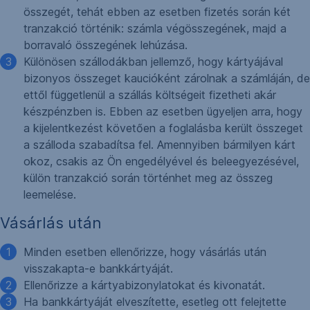
összegét, tehát ebben az esetben fizetés során két
tranzakció történik: számla végösszegének, majd a
borravaló összegének lehúzása.
Különösen szállodákban jellemző, hogy kártyájával
bizonyos összeget kaucióként zárolnak a számláján, de
ettől függetlenül a szállás költségeit fizetheti akár
készpénzben is. Ebben az esetben ügyeljen arra, hogy
a kijelentkezést követően a foglalásba került összeget
a szálloda szabadítsa fel. Amennyiben bármilyen kárt
okoz, csakis az Ön engedélyével és beleegyezésével,
külön tranzakció során történhet meg az összeg
leemelése.
Vásárlás után
Minden esetben ellenőrizze, hogy vásárlás után
visszakapta-e bankkártyáját.
Ellenőrizze a kártyabizonylatokat és kivonatát.
Ha bankkártyáját elveszítette, esetleg ott felejtette