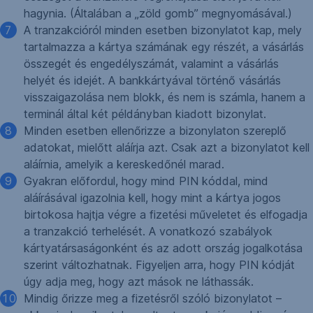
hagynia. (Általában a „zöld gomb” megnyomásával.)
A tranzakcióról minden esetben bizonylatot kap, mely
tartalmazza a kártya számának egy részét, a vásárlás
összegét és engedélyszámát, valamint a vásárlás
helyét és idejét. A bankkártyával történő vásárlás
visszaigazolása nem blokk, és nem is számla, hanem a
terminál által két példányban kiadott bizonylat.
Minden esetben ellenőrizze a bizonylaton szereplő
adatokat, mielőtt aláírja azt. Csak azt a bizonylatot kell
aláírnia, amelyik a kereskedőnél marad.
Gyakran előfordul, hogy mind PIN kóddal, mind
aláírásával igazolnia kell, hogy mint a kártya jogos
birtokosa hajtja végre a fizetési műveletet és elfogadja
a tranzakció terhelését. A vonatkozó szabályok
kártyatársaságonként és az adott ország jogalkotása
szerint változhatnak. Figyeljen arra, hogy PIN kódját
úgy adja meg, hogy azt mások ne láthassák.
Mindig őrizze meg a fizetésről szóló bizonylatot –