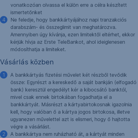
vonatkozóan olvassa el külön erre a célra készített
ismertetőnket
Ne feledje, hogy bankkártyájához napi tranzakciós
darabszám- és összeglimit van meghatározva.
Amennyiben úgy kívánja, ezen limitektől eltérhet, ekkor
kérjük hívja az Erste TeleBankot, ahol ideiglenesen
módosíthatja a limiteket.
Vásárlás közben
A bankkártyás fizetési művelet két részből tevődik
össze: Egyrészt a kereskedő a saját bankján (elfogadó
bank) keresztül engedélyt kér a kibocsátó banktól,
mivel csak ennek birtokában fogadhatja el a
bankkártyát. Másrészt a kártyabirtokosnak igazolnia
kell, hogy valóban ő a kártya jogos birtokosa, illetve
ugyanezen művelettel azt is elismeri, hogy ő hajtotta
végre a vásárlást.
A bankkártya nem ruházható át, a kártyát minden