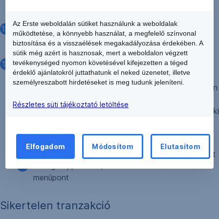
használhatatlanná válhat. A mágnescsíkot és a chip-et
óvni kell a fizikai sérülésektől.
Az Erste weboldalán sütiket használunk a weboldalak
Vigyázzon, hogy értékei a kártyával történő vásárlás
működtetése, a könnyebb használat, a megfelelő színvonal
során is biztonságban legyenek. Táskája ne legyen
biztosítása és a visszaélések megakadályozása érdekében. A
nyitva, pénztárcáját ne hagyja őrizetlenül!
sütik még azért is hasznosak, mert a weboldalon végzett
tevékenységed nyomon követésével kifejezetten a téged
Javasoljuk Őrszem Kártya figyelő szolgáltatásunk
érdeklő ajánlatokról juttathatunk el neked üzenetet, illetve
igénybe vételét, melynek köszönhetően értesítést kap
személyreszabott hirdetéseket is meg tudunk jeleníteni.
a kártyájával végzett tranzakciókról, abban az esetben
is, ha az sikertelen volt. Amennyiben még nem
Részletes süti tájékoztató letöltése
rendelkezik ezen szolgáltatással, igényelje Internetbanki
(George Web) vagy mobilalkalmazási (George App)
szolgáltatásunkban:
Elfogadom
Módosítom
Elutasítom
George Web: Fogaskerék ikon / Őrszem menüpont
George App: Profil / Értésítések és Őrszem
menüpont
Sikertelen tranzakció