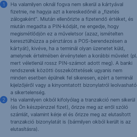
Ha valamilyen oknál fogva nem sikerül a kártyával
fizetnie, ne hagyja azt a kereskedőnél a „fizetés
zálogaként”. Miután ellenőrizte a fizetendő értéket, és
miután megadta a PIN-kódját, ne engedje, hogy
megismétlődjön ez a műveletsor (azaz, ismételten
keresztülhúzza a pénztáros a POS-berendezésen a
kártyát), kivéve, ha a terminál olyan üzenetet küld,
amelynek értelmében érvénytelen a korábbi művelet (pl.
mert véletlenül rossz PIN-számot adott meg). A banki
rendszerek közötti összeköttetések ugyanis nem
minden esetben épülnek fel sikeresen, ezért a terminál
kijelzőjéről vagy a kinyomtatott bizonylatról leolvasható
a sikertelenség.
Ha valamilyen okból kifolyólag a tranzakció nem sikerül
(és Ön készpénzzel fizet), őrizze meg az erről szóló
számlát, valamint kérje el és őrizze meg az elutasított
tranzakció bizonylatát is (bármilyen okból került is az
elutasításra).