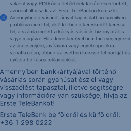
valahol vagy PIN kódja illetéktelek kezébe kerülhetett,
azonnal tiltassa le azt Erste TeleBankon keresztül.
Amennyiben a vásárolt áruval kapcsolatban bármilyen
probléma merül fel, első körben a kereskedőt keresse
fel, a számla mellett a kártyás vásárlás bizonylatát is
vigye magával. Ha a kereskedővel nem tud megegyezni
az áru cseréjére, javítására vagy egyéb opciókra
vonatkozóan, ebben az esetben keresse fel bankját és
nyújtsa be írásos reklamációját.
Amennyiben bankkártyájával történő
vásárlás során gyanúsat észlel vagy
visszaélést tapasztal, illetve segítségre
vagy információra van szüksége, hívja az
Erste TeleBankot!
Erste TeleBank belföldről és külföldről:
+36 1 298 0222