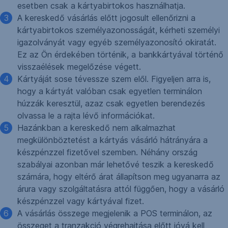
esetben csak a kártyabirtokos használhatja.
A kereskedő vásárlás előtt jogosult ellenőrizni a
kártyabirtokos személyazonosságát, kérheti személyi
igazolványát vagy egyéb személyazonosító okiratát.
Ez az Ön érdekében történik, a bankkártyával történő
visszaélések megelőzése végett.
Kártyáját sose tévessze szem elől. Figyeljen arra is,
hogy a kártyát valóban csak egyetlen terminálon
húzzák keresztül, azaz csak egyetlen berendezés
olvassa le a rajta lévő információkat.
Hazánkban a kereskedő nem alkalmazhat
megkülönböztetést a kártyás vásárló hátrányára a
készpénzzel fizetővel szemben. Néhány ország
szabályai azonban már lehetővé teszik a kereskedő
számára, hogy eltérő árat állapítson meg ugyanarra az
árura vagy szolgáltatásra attól függően, hogy a vásárló
készpénzzel vagy kártyával fizet.
A vásárlás összege megjelenik a POS terminálon, az
összeget a tranzakció végrehajtása előtt jóvá kell