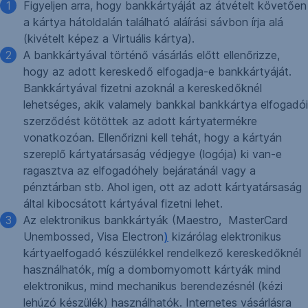
Figyeljen arra, hogy bankkártyáját az átvételt követően
a kártya hátoldalán található aláírási sávbon írja alá
(kivételt képez a Virtuális kártya).
A bankkártyával történő vásárlás előtt ellenőrizze,
hogy az adott kereskedő elfogadja-e bankkártyáját.
Bankkártyával fizetni azoknál a kereskedőknél
lehetséges, akik valamely bankkal bankkártya elfogadói
szerződést kötöttek az adott kártyatermékre
vonatkozóan. Ellenőrizni kell tehát, hogy a kártyán
szereplő kártyatársaság védjegye (logója) ki van-e
ragasztva az elfogadóhely bejáratánál vagy a
pénztárban stb. Ahol igen, ott az adott kártyatársaság
által kibocsátott kártyával fizetni lehet.
Az elektronikus bankkártyák (Maestro, MasterCard
Unembossed, Visa Electron
)
kizárólag elektronikus
kártyaelfogadó készülékkel rendelkező kereskedőknél
használhatók, míg a dombornyomott kártyák mind
elektronikus, mind mechanikus berendezésnél (kézi
lehúzó készülék) használhatók. Internetes vásárlásra