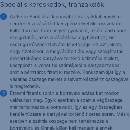
Speciális kereskedők, tranzakciók
Az Erste Bank által kibocsátott kártyákkal egyelőre
nem lehet a vásárlást készpénzfelvétellel összekötni.
Külföldön már több helyen gyakorlat, az ún. cash back
szolgáltatás, azaz a vásárlással egybekötött, kis
összegű készpénzfelvétel lehetősége. Ez azt jelenti,
hogy fizetéskor, a megvásárolt áru vagy szolgáltatás
ellenértékének kártyával történő kifizetése mellett,
készpénzt is vehet fel számlájáról a kártyabirtokos;
amit a pénztáros fizeti ki részére. Bankszámláját így a
vásárlás összege mellett a felvett készpénz összegével
is megterhelik.
Éttermi fizetés során a borravaló adása két módon
valósulhat meg. Egyik esetben a számla végösszege
már tartalmazza a borravalót, így az egy összegben
kerül lehúzásra a kártyával történő fizetés során. Másik
esetben a számla összege nem tartalmazza a
borravalót, és Önnek külön kell megadnia ennek