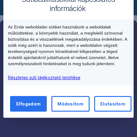
gyanús
információk
ajánlatokat!
Az Erste weboldalán sütiket használunk a weboldalak
Ha baj van
működtetése, a könnyebb használat, a megfelelő színvonal
biztosítása és a visszaélések megakadályozása érdekében. A
sütik még azért is hasznosak, mert a weboldalon végzett
tevékenységed nyomon követésével kifejezetten a téged
Ne
érdeklő ajánlatokról juttathatunk el neked üzenetet, illetve
ess
személyreszabott hirdetéseket is meg tudunk jeleníteni.
pánikba,
ezeken
Részletes süti tájékoztató letöltése
a
pontokon
menj
Elfogadom
Módosítom
Elutasítom
végig: