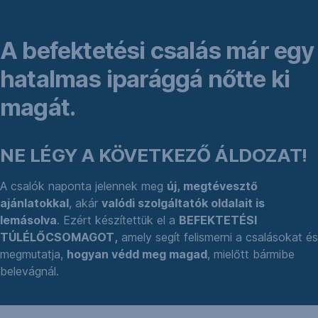
A befektetési csalás már egy
hatalmas iparággá nőtte ki
magát.
NE LÉGY A KÖVETKEZŐ ÁLDOZAT!
A csalók naponta jelennek meg
új, megtévesztő
ajánlatokkal
, akár
valódi szolgáltatók oldalait is
lemásolva
. Ezért készítettük el a
BEFEKTETÉSI
TÚLÉLŐCSOMAGOT,
amely segít felismerni a csalásokat és
megmutatja,
hogyan védd meg magad
, mielőtt bármibe
belevágnál.