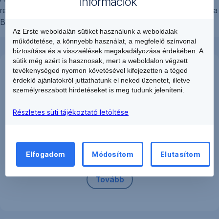
információk
rendelkezik, akkor kérjük, olvassa tovább tájékoztatónkat a
Bankunknál igényelhető mentőcsomag lehetőségekről.
Az Erste weboldalán sütiket használunk a weboldalak
működtetése, a könnyebb használat, a megfelelő színvonal
biztosítása és a visszaélések megakadályozása érdekében. A
sütik még azért is hasznosak, mert a weboldalon végzett
tevékenységed nyomon követésével kifejezetten a téged
érdeklő ajánlatokról juttathatunk el neked üzenetet, illetve
személyreszabott hirdetéseket is meg tudunk jeleníteni.
Mentőcsomagok
Részletes süti tájékoztató letöltése
A Bank által kidolgozott mentőcsomag lehetőségek
különböző törlesztési problémákat orvosolnak, változó
jogosultsági feltételekkel.
Elfogadom
Módosítom
Elutasítom
Tovább