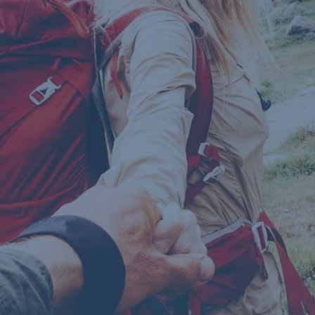
Navigáció
kihagyása
Törlesztési nehézségek átmeneti enyhítésére
A hosszú távú fizetőképesség megőrzésére