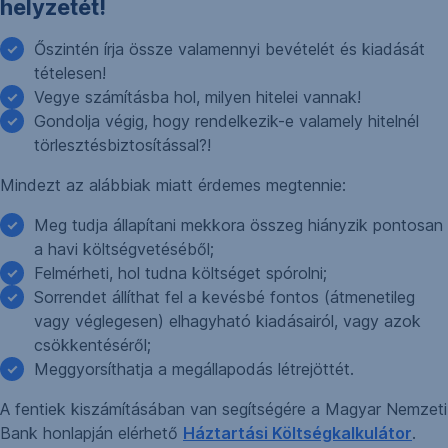
helyzetét!
Őszintén írja össze valamennyi bevételét és kiadását
tételesen!
Vegye számításba hol, milyen hitelei vannak!
Gondolja végig, hogy rendelkezik-e valamely hitelnél
törlesztésbiztosítással?!
Mindezt az alábbiak miatt érdemes megtennie:
Meg tudja állapítani mekkora összeg hiányzik pontosan
a havi költségvetéséből;
Felmérheti, hol tudna költséget spórolni;
Sorrendet állíthat fel a kevésbé fontos (átmenetileg
vagy véglegesen) elhagyható kiadásairól, vagy azok
csökkentéséről;
Meggyorsíthatja a megállapodás létrejöttét.
A fentiek kiszámításában van segítségére a Magyar Nemzeti
Bank honlapján elérhető
Háztartási Költségkalkulátor
.