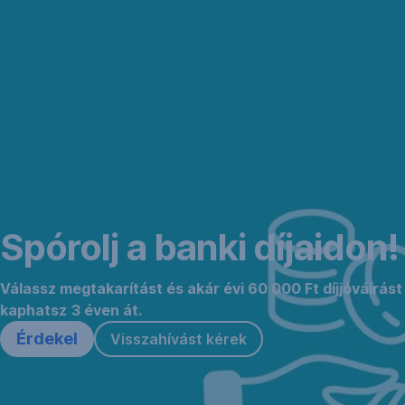
Navigáció
Ugrás
kihagyása
ide
Kezdd
el
most!
Spórolj a banki díjaidon!
Válassz megtakarítást és akár évi 60 000 Ft díjjóváírást
kaphatsz 3 éven át.
Érdekel
Visszahívást kérek