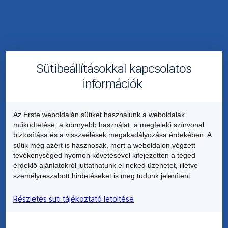
legegyszerűbb
módja
az
időskori
takarékoskodásnak.
Tegyél
Sütibeállításokkal kapcsolatos
félre
Akár
évi
információk
minimum
150.000
360.000
forint
Ft-
adókedvezményt
Az Erste weboldalán sütiket használunk a weboldalak
ot!
működtetése, a könnyebb használat, a megfelelő színvonal
is
biztosítása és a visszaélések megakadályozása érdekében. A
el
sütik még azért is hasznosak, mert a weboldalon végzett
tudsz
tevékenységed nyomon követésével kifejezetten a téged
érni
érdeklő ajánlatokról juttathatunk el neked üzenetet, illetve
éves
személyreszabott hirdetéseket is meg tudunk jeleníteni.
befizetéseid
után.
Részletes süti tájékoztató letöltése
Vagy