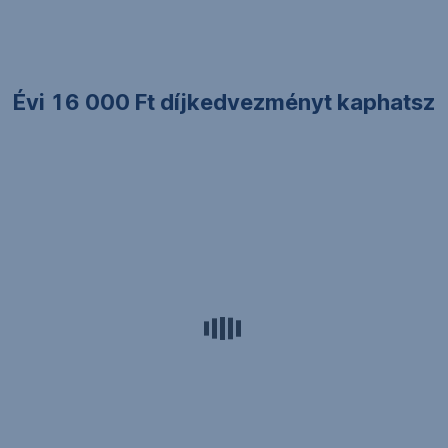
Évi 16 000 Ft díjkedvezményt kaphatsz
Mi
van
a
csomagban?
Prémium
bankszámla
1
db
új
megtakarítási