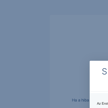
Navigáció
kihagyása
S
Ha a hiba tartósan f
Az Ers