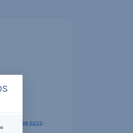
os
.
 a
+36 1 298 0222
-
bb