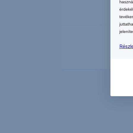
haszná
érdekéb
tevéken
juttath
jeleníte
Részle