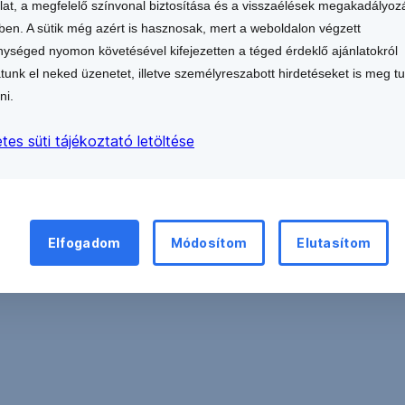
lat, a megfelelő színvonal biztosítása és a visszaélések megakadályoz
en. A sütik még azért is hasznosak, mert a weboldalon végzett
Erste Bank
ységed nyomon követésével kifejezetten a téged érdeklő ajánlatokról
atunk el neked üzenetet, illetve személyreszabott hirdetéseket is meg t
ni.
tes süti tájékoztató letöltése
Vissza a kezdőlapra
Elfogadom
Módosítom
Elutasítom