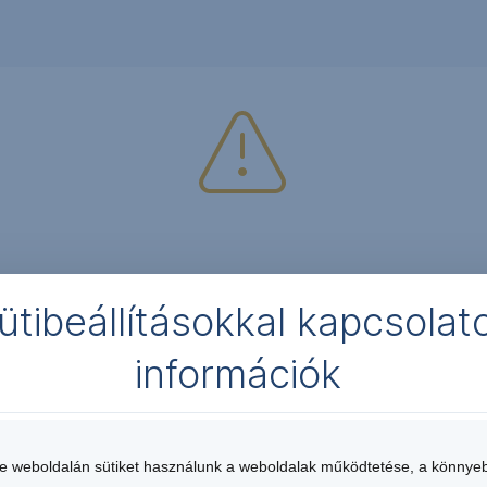
Kedves Ügyfelünk!
ütibeállításokkal kapcsolat
Technikai probléma miatt az alkalmazás jelenleg nem elérhető
információk
Elnézését és türelmét kérjük, dolgozunk a javításon.
ennáll, kérjük vegye fel a kapcsolatot az Erste Call Centerrel
te weboldalán sütiket használunk a weboldalak működtetése, a könnye
es telefonszámon.