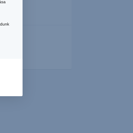
ása
udunk