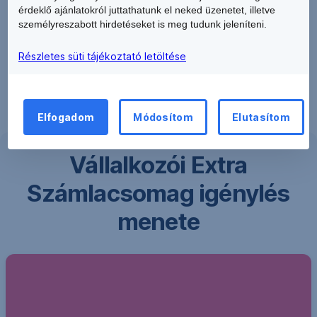
belül
érdeklő ajánlatokról juttathatunk el neked üzenetet, illetve
más
személyreszabott hirdetéseket is meg tudunk jeleníteni.
ügyfél
javára,
Részletes süti tájékoztató letöltése
bankon
kívül
(más
Elfogadom
Módosítom
Elutasítom
belföldi
bankhoz)
és
Vállalkozói Extra
bankon
Számlacsomag igénylés
belül
számlatulajdonos
menete
saját
számlái
között
Csoportos
beszedési
megbízás