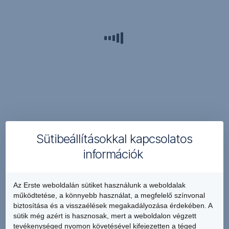
és
a
NAV
felé
Bankon
belüli
elektronikus
forint
átvezetés
számlatulajdonos
saját
Sütibeállításokkal kapcsolatos
számlái
információk
között
Rendszeres
elektronikus
Az Erste weboldalán sütiket használunk a weboldalak
forint
működtetése, a könnyebb használat, a megfelelő színvonal
biztosítása és a visszaélések megakadályozása érdekében. A
átutalás
sütik még azért is hasznosak, mert a weboldalon végzett
bankon
tevékenységed nyomon követésével kifejezetten a téged