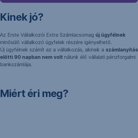
Kinek jó?
Az Erste Vállalkozói Extra Számlacsomag
új ügyfélnek
minősülő vállalkozó ügyfelek részére igényelhető.
Új ügyfélnek számít az a vállalkozás, akinek a
számlanyitás
előtti 90 napban nem volt
nálunk élő vállalati pénzforgalmi
bankszámlája.
Miért éri meg?
Igazodik
a
számlaforgalmadhoz