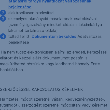
átadásról tárgyú nyilatkozat változásának
bejelentése
elektronikusan hitelesítsd
személyes okmányaid másolatának csatolásával
(személyi igazolvány mindkét oldala + lakcímkártya
lakcímet tartalmazó oldala)
töltsd fel itt:
Dokumentum beküldés
Adatváltozás
bejelentése
Ha nem tudsz elektronikusan aláírni, az eredeti, keltezéssel
ellátott és kézzel aláírt dokumentumot postán is
megküldheted részünkre vagy leadhatod bármely Erste
bankfiókban.
SZERZŐDÉSSEL KAPCSOLATOS KÉRELMEK
Ha fizetési módot szeretnél váltani, kedvezményezettet-,
futamidőt-, szerződést szeretnél módosítani vagy kérelmet