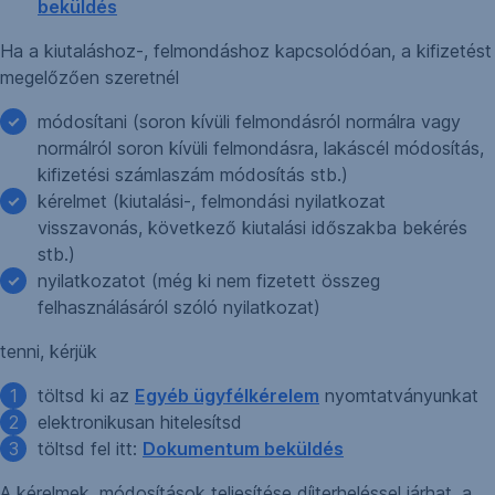
beküldés
Ha a kiutaláshoz-, felmondáshoz kapcsolódóan, a kifizetést
megelőzően szeretnél
módosítani (soron kívüli felmondásról normálra vagy
normálról soron kívüli felmondásra, lakáscél módosítás,
kifizetési számlaszám módosítás stb.)
kérelmet (kiutalási-, felmondási nyilatkozat
visszavonás, következő kiutalási időszakba bekérés
stb.)
nyilatkozatot (még ki nem fizetett összeg
felhasználásáról szóló nyilatkozat)
tenni, kérjük
töltsd ki az
Egyéb ügyfélkérelem
nyomtatványunkat
elektronikusan hitelesítsd
töltsd fel itt:
Dokumentum beküldés
A kérelmek, módosítások teljesítése díjterheléssel járhat, a