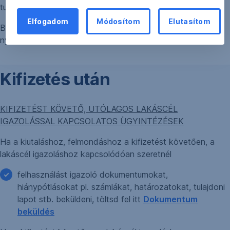
tudod tenni a szükséges nyilatkozatokat.
Elfogadom
Módosítom
Elutasítom
Bővebb információt a kiutalásról, felmondásról és lakáscélú
nyilatkozatokról
itt
olvashatsz.
Kifizetés után
KIFIZETÉST KÖVETŐ, UTÓLAGOS LAKÁSCÉL
IGAZOLÁSSAL KAPCSOLATOS ÜGYINTÉZÉSEK
Ha a kiutaláshoz, felmondáshoz a kifizetést követően, a
lakáscél igazoláshoz kapcsolódóan szeretnél
felhasználást igazoló dokumentumokat,
hiánypótlásokat pl. számlákat, határozatokat, tulajdoni
lapot stb. beküldeni, töltsd fel itt
Dokumentum
beküldés