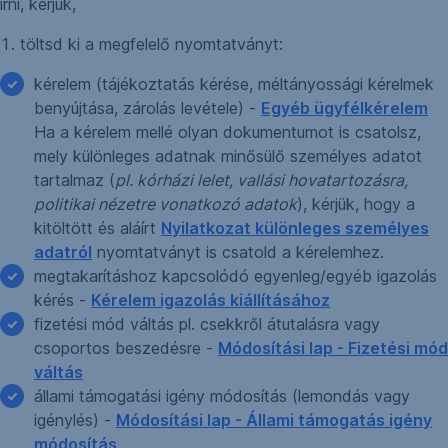
írni, kérjük,
1. töltsd ki a megfelelő nyomtatványt:
kérelem (tájékoztatás kérése, méltányossági kérelmek
benyújtása, zárolás levétele) -
Egyéb ügyfélkérelem
Ha a kérelem mellé olyan dokumentumot is csatolsz,
mely különleges adatnak minősülő személyes adatot
tartalmaz (
pl. kórházi lelet, vallási hovatartozásra,
politikai nézetre vonatkozó adatok
), kérjük, hogy a
kitöltött és aláírt
Nyilatkozat különleges személyes
adatról
nyomtatványt is csatold a kérelemhez.
megtakarításhoz kapcsolódó egyenleg/egyéb igazolás
kérés -
Kérelem igazolás kiállításához
fizetési mód váltás pl. csekkről átutalásra vagy
csoportos beszedésre -
Módosítási lap - Fizetési mód
váltás
állami támogatási igény módosítás (lemondás vagy
igénylés) -
Módosítási lap - Állami támogatás igény
módosítás