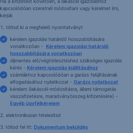
Ha a kifizetést követően, a lakáscél igazoláshoz
kapcsolódóan szeretnél módosítani vagy kérelmet írni,
kérjük
1. töltsd ki a megfelelő nyomtatványt
kérelem igazolási határidő hosszabbítására
vonatkozóan -
Kérelem igazolási határidő
hosszabbítására vonatkozóan
díjmentes elő/végtörlesztéshez szükséges igazolás
kérés -
Kérelem igazolás kiállításához
számlákhoz kapcsolódóan a garázs felújításának
elfogadásához nyilatkozat -
Garázs nyilatkozat
kérelem (lakáscél-módosításra, állami támogatás
visszafizetésre, maradványösszeg kifizetésére) -
Egyéb ügyfélkérelem
2. elektronikusan hitelesítsd
3. töltsd fel itt:
Dokumentum beküldés