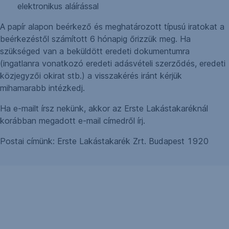
elektronikus aláírással
A papír alapon beérkező és meghatározott típusú iratokat a
beérkezéstől számított 6 hónapig őrizzük meg. Ha
szükséged van a beküldött eredeti dokumentumra
(ingatlanra vonatkozó eredeti adásvételi szerződés, eredeti
közjegyzői okirat stb.) a visszakérés iránt kérjük
mihamarabb intézkedj.
Ha e-mailt írsz nekünk, akkor az Erste Lakástakaréknál
korábban megadott e-mail címedről írj.
Postai címünk: Erste Lakástakarék Zrt. Budapest 1920
PDF
,
Egyéb ügyfélkérelem
(71