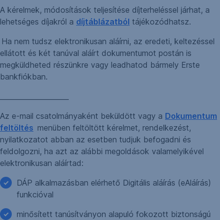
A kérelmek, módosítások teljesítése díjterheléssel járhat, a
lehetséges díjakról a
díjtáblázatból
tájékozódhatsz.
Ha nem tudsz elektronikusan aláírni, az eredeti, keltezéssel
ellátott és két tanúval aláírt dokumentumot postán is
megküldheted részünkre vagy leadhatod bármely Erste
bankfiókban.
____________________
Az e-mail csatolmányaként beküldött vagy a
Dokumentum
feltöltés
menüben feltöltött kérelmet, rendelkezést,
nyilatkozatot abban az esetben tudjuk befogadni és
feldolgozni, ha azt az alábbi megoldások valamelyikével
elektronikusan aláírtad:
DÁP alkalmazásban elérhető Digitális aláírás (eAláírás)
funkcióval
minősített tanúsítványon alapuló fokozott biztonságú