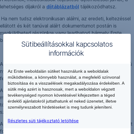
lehetséges díjakról a
díjtáblázatból
tájékozódhatsz.
Ha nem tudsz elektronikusan aláírni, az eredeti, keltezéssel
ellátott és két tanúval aláírt dokumentumot postán is
megküldheted részünkre vagy leadhatod bármely Erste
bankfiókban.
Sütibeállításokkal kapcsolatos
információk
A kiutalási időszak elfogadására, a felmondási- és lakáscélú
nyilatkozatok megtételére honlapunk
Online nyilatkozás
Az Erste weboldalán sütiket használunk a weboldalak
működtetése, a könnyebb használat, a megfelelő színvonal
felületén van lehetőséged.
biztosítása és a visszaélések megakadályozása érdekében. A
sütik még azért is hasznosak, mert a weboldalon végzett
A kiutalási/felmondási és lakáscélú nyilatkozatok
tevékenységed nyomon követésével kifejezetten a téged
megtételének előfeltétele a személyes okmányok alapján
érdeklő ajánlatokról juttathatunk el neked üzenetet, illetve
történő azonosítás, amit kizárólag Erste bankfiókjainkban
személyreszabott hirdetéseket is meg tudunk jeleníteni.
személyesen tehetsz meg.
Részletes süti tájékoztató letöltése
A hozzád legközelebbi bankfiókot megkeresni és időpontot
foglalni
itt
tudsz. Az azonosítást követően online is meg