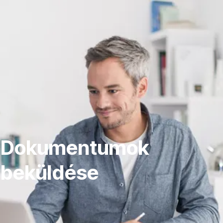
Navigáció
kihagyása
Dokumentumok
beküldése