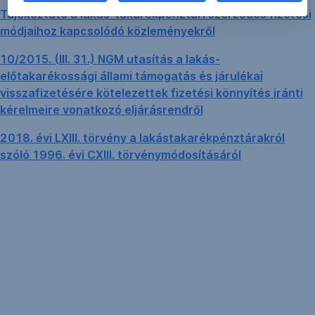
Tájékoztató a lakás-takarékpénztári szerződés fizetési
módjaihoz kapcsolódó közleményekről
10/2015. (III. 31.) NGM utasítás a lakás-
előtakarékossági állami támogatás és járulékai
visszafizetésére kötelezettek fizetési könnyítés iránti
kérelmeire vonatkozó eljárásrendről
2018. évi LXIII. törvény a lakástakarékpénztárakról
szóló 1996. évi CXIII. törvénymódosításáról