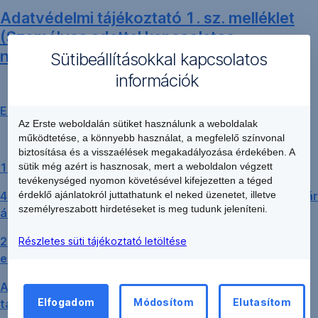
Adatvédelmi tájékoztató 1. sz. melléklet
(Személyes adattal kapcsolatos
nyilatkozat)
Sütibeállításokkal kapcsolatos
információk
Erste Lakástakarék Zrt. Archív Üzletszabályzatai
Az Erste weboldalán sütiket használunk a weboldalak
működtetése, a könnyebb használat, a megfelelő színvonal
biztosítása és a visszaélések megakadályozása érdekében. A
1996. évi CXIII. törvény a lakástakarékpénztárakról
sütik még azért is hasznosak, mert a weboldalon végzett
tevékenységed nyomon követésével kifejezetten a téged
47/1997. (III. 12.) Korm. rendelet a lakás-takarékpénztár
érdeklő ajánlatokról juttathatunk el neked üzenetet, illetve
személyreszabott hirdetéseket is meg tudunk jeleníteni.
általános szerződési feltételeiről
215/1996. (XII. 23.) Korm. rendelet a lakás-
Részletes süti tájékoztató letöltése
előtakarékosság állami támogatásáról
Az ERSTE BANK HUNGARY ZRT. bankcsoportjába
Elfogadom
Módosítom
Elutasítom
tartozó jogalanyok