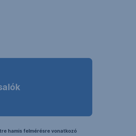
salók
étre hamis felmérésre vonatkozó