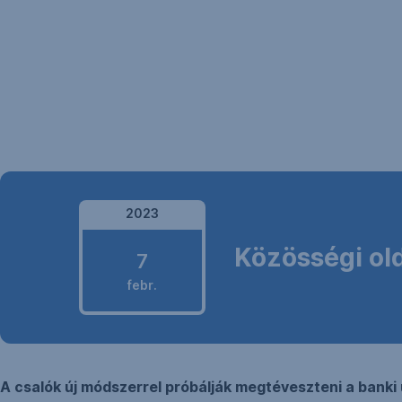
Navigáció
kihagyása
2023
Közösségi ol
2023.
7
február
febr.
7.
A csalók új módszerrel próbálják megtéveszteni a banki