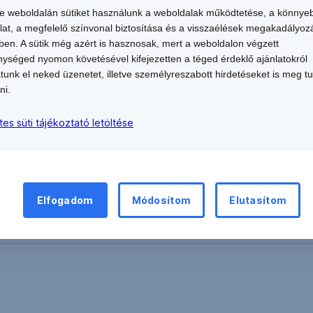
éktalanul jelezd nekünk a
+36 1 302 5885
te weboldalán sütiket használunk a weboldalak működtetése, a könnye
yelj banki adataid biztonságára!
lat, a megfelelő színvonal biztosítása és a visszaélések megakadályoz
en. A sütik még azért is hasznosak, mert a weboldalon végzett
ységed nyomon követésével kifejezetten a téged érdeklő ajánlatokról
atunk el neked üzenetet, illetve személyreszabott hirdetéseket is meg t
ni.
tes süti tájékoztató letöltése
Elfogadom
Módosítom
Elutasítom