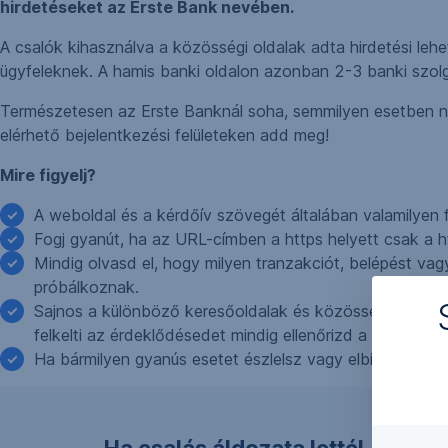
hirdetéseket az Erste Bank nevében.
A csalók kihasználva a közösségi oldalak adta hirdetési leh
ügyfeleknek. A hamis banki oldalon azonban 2-3 banki szolg
Természetesen az Erste Banknál soha, semmilyen esetben ne
elérhető bejelentkezési felületeken add meg!
Mire figyelj?
A weboldal és a kérdőív szövegét általában valamilyen 
Fogj gyanút, ha az URL-címben a https helyett csak a ht
Mindig olvasd el, hogy milyen tranzakciót, belépést vag
próbálkoznak.
Sajnos a különböző keresőoldalak és közösségi platform
felkelti az érdeklődésedet mindig ellenőrizd a hivatalos
Ha bármilyen gyanús esetet észlelsz vagy elbizonytalan