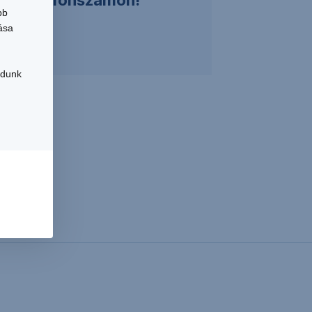
-ös telefonszámon!
bb
ása
udunk