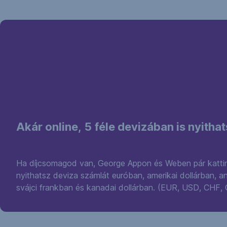
Akár online, 5 féle devizában is nyitha
Ha díjcsomagod van, George Appon és Weben pár kattin
nyithatsz deviza számlát euróban, amerikai dollárban, a
svájci frankban és kanadai dollárban. (EUR, USD, CHF,