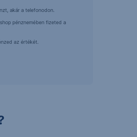
énzt, akár a telefonodon.
webshop pénznemében fizeted a
pénzed az értékét.
?