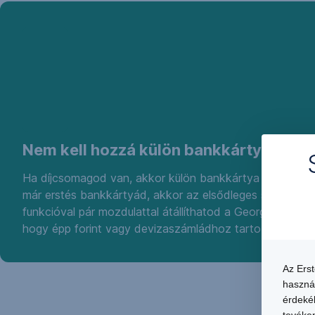
Nem kell hozzá külön bankkártyát igé
Ha díjcsomagod van, akkor külön bankkártya sem kell 
már erstés bankkártyád, akkor az elsődleges számla m
funkcióval pár mozdulattal átállíthatod a George
Appon
hogy épp forint vagy devizaszámládhoz tartozzon.
Az Ers
haszná
érdekéb
tevéken