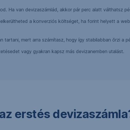
nod. Ha van devizaszámlád, akkor pár perc alatt válthatsz p
elkerültheted a konverziós költséget, ha forint helyett a 
n tartani, mert arra számítasz, hogy így stabilabban őrzi a 
izetésedet vagy gyakran kapsz más devizanemben utalást.
 az erstés devizaszámla