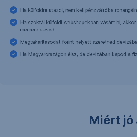
Ha külföldre utazol, nem kell pénzváltóba rohangál
Ha szoktál külföldi webshopokban vásárolni, akkor 
megrendelésed.
Megtakarításodat forint helyett szeretnéd devizába
Ha Magyarországon élsz, de devizában kapod a f
Miért jó