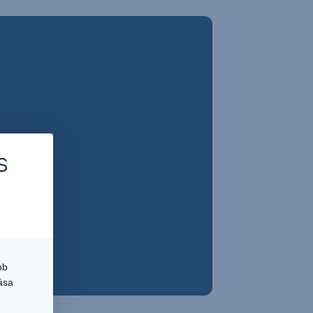
s
bb
ása