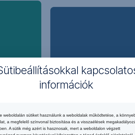
elérhető
egyedi
díjcsomagnak
Plusz
hála,
költség
egy
nélkül
havi
díjért,
válthatsz
plusz
devizát
költség
nyelned
Sütibeállításokkal kapcsolato
nélkül
annyi
hozzá. Ha van
információk
számlád
ódosítás
Havi
lehet
és
Weben
,
keretedig
az
konverziós
elérhető
költség
devizanemekben,
te weboldalán sütiket használunk a weboldalak működtetése, a könnye
nélkül
amennyit
lat, a megfelelő színvonal biztosítása és a visszaélések megakadályoz
válthatsz
csak
en. A sütik még azért is hasznosak, mert a weboldalon végzett
5
akarsz.
ységed nyomon követésével kifejezetten a téged érdeklő ajánlatokról