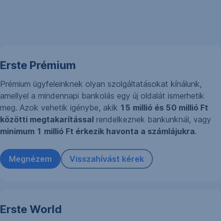
Navigáció
kihagyása
Erste Prémium
Prémium ügyfeleinknek olyan szolgáltatásokat kínálunk,
amellyel a mindennapi bankolás egy új oldalát ismerhetik
meg. Azok vehetik igénybe, akik
15 millió és 50 millió Ft
közötti megtakarítással
rendelkeznek bankunknál, vagy
minimum 1 millió Ft érkezik havonta a számlájukra
.
Megnézem
Visszahívást kérek
Erste World