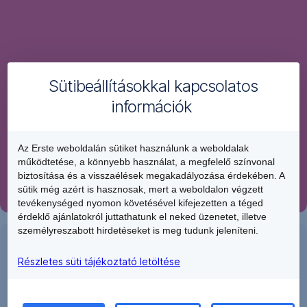
évre,
Erste
amelyet
valószínűleg
Future
növekedés
Befektetési
és
Programot!
Sütibeállításokkal kapcsolatos
csökkenő
infláció
információk
fog
Az
jellemezni,
Erste
Az Erste weboldalán sütiket használunk a weboldalak
ahol
Future
működtetése, a könnyebb használat, a megfelelő színvonal
a
egy
biztosítása és a visszaélések megakadályozása érdekében. A
folyamatos
olyan
sütik még azért is hasznosak, mert a weboldalon végzett
geopolitikai
tevékenységed nyomon követésével kifejezetten a téged
rendszeres
érdeklő ajánlatokról juttathatunk el neked üzenetet, illetve
feszültségek
vagy
személyreszabott hirdetéseket is meg tudunk jeleníteni.
és
Nézzen
eseti
strukturális
megtakarítási
bele
Részletes süti tájékoztató letöltése
változások
lehetőség,
a
ellenére
ahol
továbbra
Pénzügyi
a