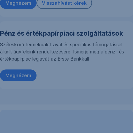
Megnézem
Visszahívást kérek
Pénz és értékpapírpiaci szolgáltatások
Széleskörű termékpalettával és specifikus támogatással
állunk ügyfeleink rendelkezésére. Ismerje meg a pénz- és
értékpapírpiac legjavát az Erste Bankkal!
Megnézem
Erste
Insights