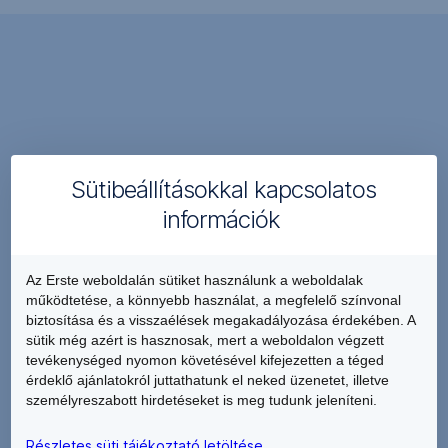
2026-
ra
–
A
egy
tulajdon
olyan
önmagában
évre,
nem
amelyet
jelent
valószínűleg
Sütibeállításokkal kapcsolatos
gazdagságot.
növekedés
Küldetésünk
információk
és
abban
csökkenő
segíteni,
infláció
Az Erste weboldalán sütiket használunk a weboldalak
hogy
fog
működtetése, a könnyebb használat, a megfelelő színvonal
ügyfeleink
biztosítása és a visszaélések megakadályozása érdekében. A
jellemezni,
valódi
sütik még azért is hasznosak, mert a weboldalon végzett
ahol
értékekben
tevékenységed nyomon követésével kifejezetten a téged
a
gazdag
érdeklő ajánlatokról juttathatunk el neked üzenetet, illetve
folyamatos
személyreszabott hirdetéseket is meg tudunk jeleníteni.
életet
geopolitikai
éljenek.
feszültségek
Részletes süti tájékoztató letöltése