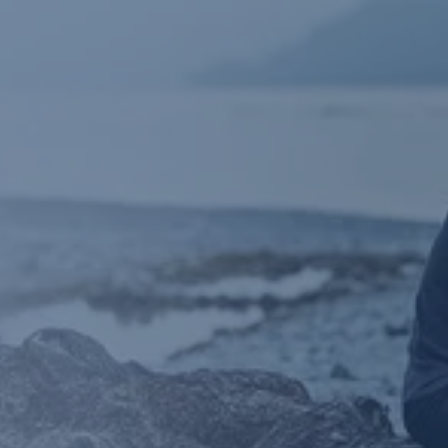
Navigáció
kihagyása