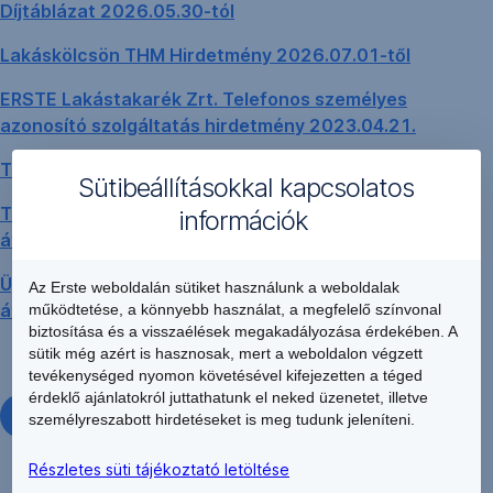
Díjtáblázat 2026.05.30-tól
Lakáskölcsön THM Hirdetmény 2026.07.01-től
ERSTE Lakástakarék Zrt. Telefonos személyes
azonosító szolgáltatás hirdetmény 2023.04.21.
Távértékesítési tájékoztató
Sütibeállításokkal kapcsolatos
Tájékoztató szerződési feltételek szerződésállomány
információk
átruházásával összefüggő módosításáról
Ügyfeleknek küldött részletes tájékoztató az
Az Erste weboldalán sütiket használunk a weboldalak
átruházásról
működtetése, a könnyebb használat, a megfelelő színvonal
biztosítása és a visszaélések megakadályozása érdekében. A
sütik még azért is hasznosak, mert a weboldalon végzett
tevékenységed nyomon követésével kifejezetten a téged
érdeklő ajánlatokról juttathatunk el neked üzenetet, illetve
Archív hirdetmények
személyreszabott hirdetéseket is meg tudunk jeleníteni.
Részletes süti tájékoztató letöltése