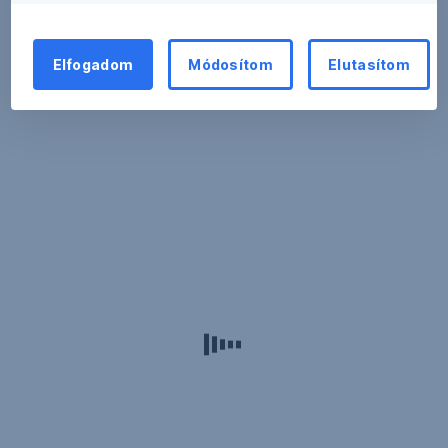
Elfogadom
Módosítom
Elutasítom