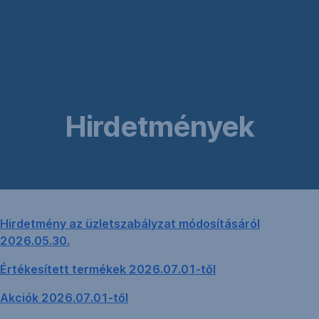
Navigáció
kihagyása
Hirdetmények
Hirdetmény az üzletszabályzat módosításáról
2026.05.30.
Értékesített termékek 2026.07.01-től
Akciók 2026.07.01-től