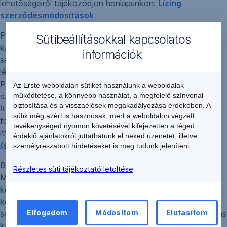
lehetőségeiről tájékozódjon honlapunkon:
Lízing
szerződésmódosítások
Pénzügyi kérdésekkel, panaszokkal, adósságrendezéssel
Sütibeállításokkal kapcsolatos
kapcsolatosan
díjmentes
fogyasztóvédelmi tanácsadást,
információk
segítségnyújtást kaphat a Magyar Nemzeti Bank által
létrehozott, Budapesten és a megyeszékhelyeken működő
Pénzügyi Navigátor Tanácsadó Irodahálózat független
Az Erste weboldalán sütiket használunk a weboldalak
szakembereitől is.
működtetése, a könnyebb használat, a megfelelő színvonal
Pénzügyi Navigátor Tanácsadói
biztosítása és a visszaélések megakadályozása érdekében. A
Irodahálózat (erstebank.hu)
. A Magyar Nemzeti Bank
sütik még azért is hasznosak, mert a weboldalon végzett
fizetési nehézség esetére vonatkozó tájékoztató anyagait
tevékenységed nyomon követésével kifejezetten a téged
itt érheti el:
Fogyasztóvédelmi tájékoztatások
érdeklő ajánlatokról juttathatunk el neked üzenetet, illetve
(erstebank.hu)
személyreszabott hirdetéseket is meg tudunk jeleníteni.
Bankunk minden esetben igyekszik a jogszabályok, a
Részletes süti tájékoztató letöltése
Magatartási Kódex, a felügyeleti ajánlások, illetve a
kölcsönös együttműködés elve alapján eljárni a
követeléskezelés során, amennyiben ennek ellenére jogait
Elfogadom
Módosítom
Elutasítom
sértő intézkedést tapasztal, panaszt tehet a jogsértő eljárás
kapcsán. A panasz megtételére és elbírálására vonatkozó