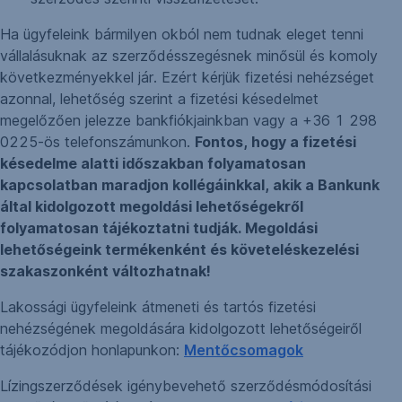
Ha ügyfeleink bármilyen okból nem tudnak eleget tenni
vállalásuknak az szerződésszegésnek minősül és komoly
következményekkel jár. Ezért kérjük fizetési nehézséget
azonnal, lehetőség szerint a fizetési késedelmet
megelőzően jelezze bankfiókjainkban vagy a +36 1 298
0225-ös telefonszámunkon.
Fontos, hogy a fizetési
késedelme alatti időszakban folyamatosan
kapcsolatban maradjon kollégáinkkal, akik a Bankunk
által kidolgozott megoldási lehetőségekről
folyamatosan tájékoztatni tudják. Megoldási
lehetőségeink termékenként és követeléskezelési
szakaszonként változhatnak!
Lakossági ügyfeleink átmeneti és tartós fizetési
nehézségének megoldására kidolgozott lehetőségeiről
tájékozódjon honlapunkon:
Mentőcsomagok
Lízingszerződések igénybevehető szerződésmódosítási