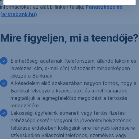
információkat az alábbi linken találja:
Panaszkezelés
(erstebank.hu)
Mire figyeljen, mi a teendője?
Elérhetőségi adatainak (telefonszám, állandó lakcím és
levelezési cím, e-mail cím) változását mindenképpen
jelezze a Banknak.
A késedelem első szakaszában nagyon fontos, hogy a
Bankkal felvegye a kapcsolatot és minél hamarabb
megtaláljuk a legmegfelelőbb megoldást a tartozás
rendezésére.
Lakossági ügyfeleink átmeneti vagy tartós fizetési
nehézsége esetén vagyoni és jövedelmi helyzetének
feltárása érdekében kollégáink erre irányuló kérdéseire
szíveskedjen válaszolni telefonos, személyes vagy