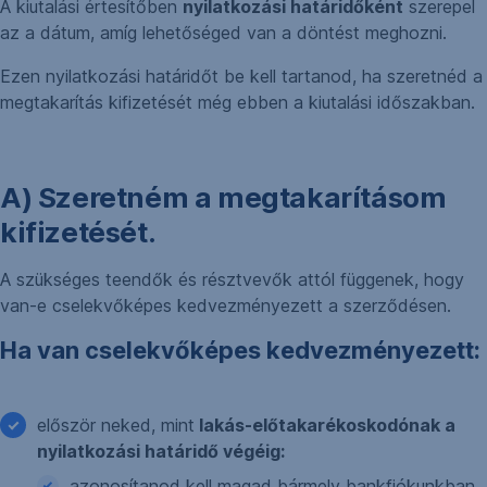
A kiutalási értesítőben
nyilatkozási határidőként
szerepel
az a dátum, amíg lehetőséged van a döntést meghozni.
Ezen nyilatkozási határidőt be kell tartanod, ha szeretnéd a
megtakarítás kifizetését még ebben a kiutalási időszakban.
A) Szeretném a megtakarításom
kifizetését.
A szükséges teendők és résztvevők attól függenek, hogy
van-e cselekvőképes kedvezményezett a szerződésen.
Ha van cselekvőképes kedvezményezett:
először neked, mint
lakás-előtakarékoskodónak a
nyilatkozási határidő végéig:
azonosítanod kell magad bármely bankfiókunkban