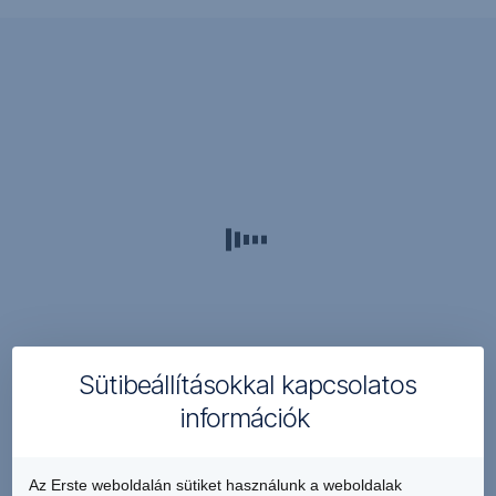
2017.
július
1.
vagy
azt
követően
kötött
szerződések
esetében:
a
kiutalási
időszak
Sütibeállításokkal kapcsolatos
2
információk
hónap,
nyilatkozási
határidő
Az Erste weboldalán sütiket használunk a weboldalak