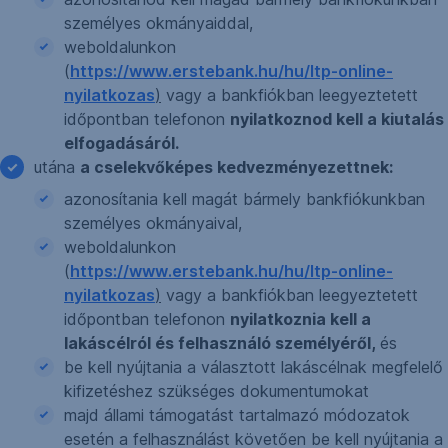
személyes okmányaiddal,
weboldalunkon
(
https://www.erstebank.hu/hu/ltp-online-
nyilatkozas
)
vagy a bankfiókban leegyeztetett
időpontban telefonon
nyilatkoznod kell a kiutalás
elfogadásáról.
utána
a cselekvőképes kedvezményezettnek:
azonosítania kell magát bármely bankfiókunkban
személyes okmányaival,
weboldalunkon
(
https://www.erstebank.hu/hu/ltp-online-
nyilatkozas
)
vagy a bankfiókban leegyeztetett
időpontban telefonon
nyilatkoznia kell a
lakáscélról és felhasználó személyéről,
és
be kell nyújtania a választott lakáscélnak megfelelő
kifizetéshez szükséges dokumentumokat
majd állami támogatást tartalmazó módozatok
esetén a felhasználást követően be kell nyújtania a