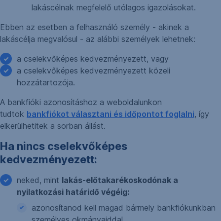
lakáscélnak megfelelő utólagos igazolásokat.
Ebben az esetben a felhasználó személy - akinek a
lakáscélja megvalósul - az alábbi személyek lehetnek:
a cselekvőképes kedvezményezett, vagy
a cselekvőképes kedvezményezett közeli
hozzátartozója.
A bankfióki azonosításhoz a weboldalunkon
tudtok
bankfiókot választani és időpontot foglalni
, így
elkerülhetitek a sorban állást.
Ha nincs cselekvőképes
kedvezményezett:
neked, mint
lakás-előtakarékoskodónak a
nyilatkozási határidő végéig:
azonosítanod kell magad bármely bankfiókunkban
személyes okmányaiddal,