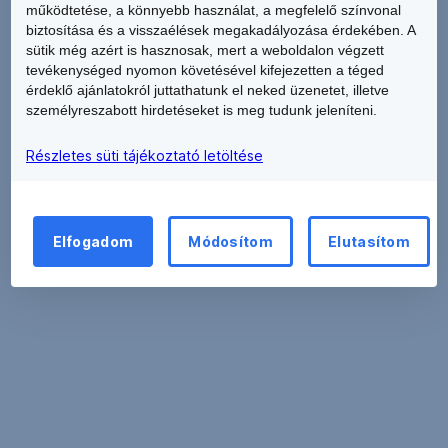
*A
működtetése, a könnyebb használat, a megfelelő színvonal
a
kiutalási
biztosítása és a visszaélések megakadályozása érdekében. A
kiutalási
sütik még azért is hasznosak, mert a weboldalon végzett
időszak
értesítő
tevékenységed nyomon követésével kifejezetten a téged
végét
dátumát
érdeklő ajánlatokról juttathatunk el neked üzenetet, illetve
követő
követő
személyreszabott hirdetéseket is meg tudunk jeleníteni.
15
35.
napon
Részletes süti tájékoztató letöltése
nap,
belül
kifizetésre
kifizetjük
a
az
kiutalási
Elfogadom
Módosítom
Elutasítom
összeget,
időszak
ha:
végét
követő
a
15
nyilatkozási
napon
határidő
belül*
végéig,
kerülhet
B)
az
sor
Nincs
összes
(vagyis