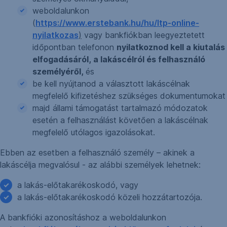
weboldalunkon
(
https://www.erstebank.hu/hu/ltp-online-
nyilatkozas
)
vagy bankfiókban leegyeztetett
időpontban telefonon
nyilatkoznod kell a kiutalás
elfogadásáról, a lakáscélról és felhasználó
személyéről,
és
be kell nyújtanod a választott lakáscélnak
megfelelő kifizetéshez szükséges dokumentumokat
majd állami támogatást tartalmazó módozatok
esetén a felhasználást követően a lakáscélnak
megfelelő utólagos igazolásokat.
Ebben az esetben a felhasználó személy – akinek a
lakáscélja megvalósul - az alábbi személyek lehetnek:
a lakás-előtakarékoskodó, vagy
a lakás-előtakarékoskodó közeli hozzátartozója.
A bankfióki azonosításhoz a weboldalunkon