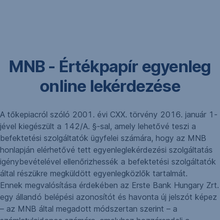
Navigáció
kihagyása
MNB - Értékpapír egyenleg
online lekérdezése
A tőkepiacról szóló 2001. évi CXX. törvény 2016. január 1-
jével kiegészült a 142/A. §-sal, amely lehetővé teszi a
befektetési szolgáltatók ügyfelei számára, hogy az MNB
honlapján elérhetővé tett egyenleglekérdezési szolgáltatás
igénybevételével ellenőrizhessék a befektetési szolgáltatók
által részükre megküldött egyenlegközlők tartalmát.
Ennek megvalósítása érdekében az Erste Bank Hungary Zrt.
egy állandó belépési azonosítót és havonta új jelszót képez
– az MNB által megadott módszertan szerint – a