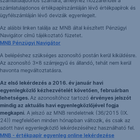
számlatulajdonos számára, amelyhez hozzárendeli a
számlatulajdonos értékpapírszámláján lévő értékpapírok és
ügyfélszámláján lévő devizák egyenlegeit.
Az alábbi linken találja az MNB által készített Pénzügyi
Navigátor című tájékoztató füzetet.
MNB Pénzügyi Navigátor
A belépéshez szükséges azonosító postán kerül kiküldésre.
Az azonosító 3x8 számjegyű és állandó, tehát nem kerül
havonta megváltoztatásra.
Az első lekérdezés a 2016. év január havi
egyenlegközlő kézhezvételét követően, februárban
lehetséges.
Az azonosítóhoz tartozó
érvényes jelszót
mindig az aktuális havi egyenlegközlőjével fogja
megkapni
. A jelszó az MNB rendeletnek (36/2015 (IX.
24)) megfelelően minden hónapban változik, és csak az
adott havi egyenlegközlő lekérdezéséhez használható fel.
MNB - értékpapír egyenleg online lekérdezése