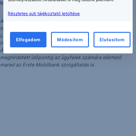
lehet kezdeményezni.
Részletes süti tájékoztató letöltése
Az internetbanki és mobilalkalmazási szolgáltatások
további feltételeit és kondícióit a mindenkor hatályos
Lakossági elektronikus csatorna szolgáltatások
Elfogadom
Módosítom
Elutasítom
Hirdetménye valamint a Lakossági Banki Szolgáltatások
Általános Feltételei tartalmazzák. A hirdetményben
meghirdetett időpontig az ügyfelek számára elérhető
marad az Erste Mobilbank szolgáltatás is.
Hasznos linkek
MyErste
Hirdetmények
MNB egyenleg
Biztonsági központ
Napi monitor
Napközbeni átutalás és hétvégi, bankon belüli átutalás
Árfolyamok