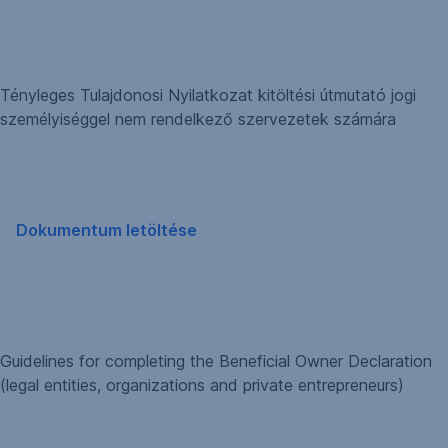
ablakban
nyílik
meg
Tényleges Tulajdonosi Nyilatkozat kitöltési útmutató jogi
személyiséggel nem rendelkező szervezetek számára
Dokumentum letöltése
,
Új
ablakban
nyílik
meg
Guidelines for completing the Beneficial Owner Declaration
(legal entities, organizations and private entrepreneurs)