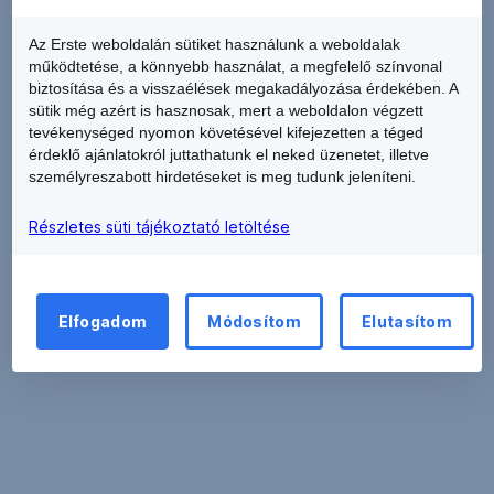
Declaration
Az Erste weboldalán sütiket használunk a weboldalak
működtetése, a könnyebb használat, a megfelelő színvonal
biztosítása és a visszaélések megakadályozása érdekében. A
sütik még azért is hasznosak, mert a weboldalon végzett
tevékenységed nyomon követésével kifejezetten a téged
érdeklő ajánlatokról juttathatunk el neked üzenetet, illetve
személyreszabott hirdetéseket is meg tudunk jeleníteni.
Részletes süti tájékoztató letöltése
Elfogadom
Módosítom
Elutasítom
Guidelines
for
completing