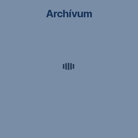
Archívum
Agrár
Agrár
Agrár
Agrár
Agrár
Agrár
Agrár
Sajtómegjelenések
Szemle
Szemle
Szemle
Szemle
Szemle
Szemle
Szemle
2017.
-
-
-
-
-
-
-
december
2024
2023
2022
2021
2020
2019
2018
-
2018.
február
Hasznos linkek
MyErste