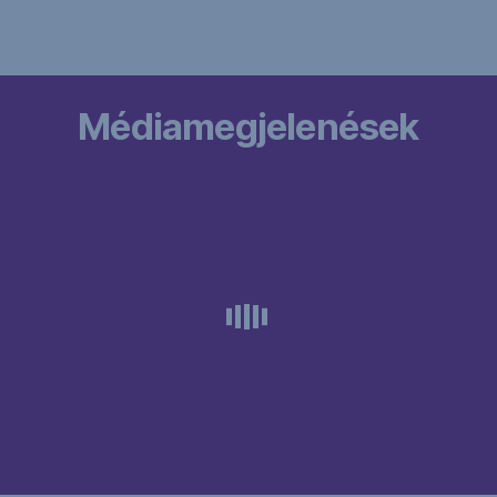
Médiamegjelenések
2022.
2021.
február
január