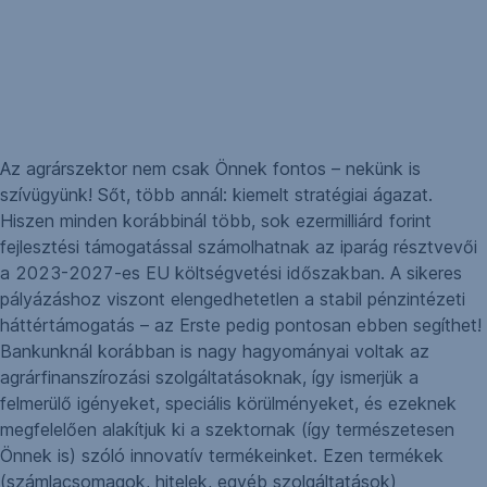
Az agrárszektor nem csak Önnek fontos – nekünk is
szívügyünk! Sőt, több annál: kiemelt stratégiai ágazat.
Hiszen minden korábbinál több, sok ezermilliárd forint
fejlesztési támogatással számolhatnak az iparág résztvevői
a 2023-2027-es EU költségvetési időszakban. A sikeres
pályázáshoz viszont elengedhetetlen a stabil pénzintézeti
háttértámogatás – az Erste pedig pontosan ebben segíthet!
Bankunknál korábban is nagy hagyományai voltak az
agrárfinanszírozási szolgáltatásoknak, így ismerjük a
felmerülő igényeket, speciális körülményeket, és ezeknek
megfelelően alakítjuk ki a szektornak (így természetesen
Önnek is) szóló innovatív termékeinket. Ezen termékek
(számlacsomagok, hitelek, egyéb szolgáltatások)