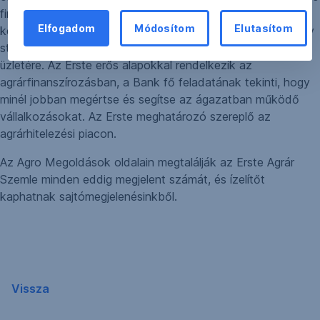
finanszírozásban, hanem az agrárszakmai, stratégiai
Elfogadom
Módosítom
Elutasítom
kérdésekben is támaszkodhat. Az idő bebizonyította, hogy
stabilitásunk, szakmaiságunk jó hatással van partnereink
üzletére. Az Erste erős alapokkal rendelkezik az
agrárfinanszírozásban, a Bank fő feladatának tekinti, hogy
minél jobban megértse és segítse az ágazatban működő
vállalkozásokat. Az Erste meghatározó szereplő az
agrárhitelezési piacon.
Az Agro Megoldások oldalain megtalálják az Erste Agrár
Szemle minden eddig megjelent számát, és ízelítőt
kaphatnak sajtómegjelenésinkből.
Vissza