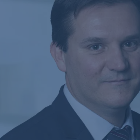
Navigáció
kihagyása