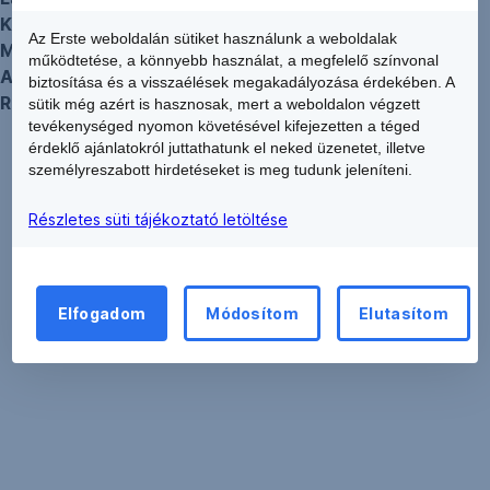
Krisztina Zsiga
(CRO)
Az Erste weboldalán sütiket használunk a weboldalak
Manfred Schmid
(CFO)
működtetése, a könnyebb használat, a megfelelő színvonal
András Kaliszky
(COO, CIO)
biztosítása és a visszaélések megakadályozása érdekében. A
Róbert Cselovszki
(Corporates and Markets)
sütik még azért is hasznosak, mert a weboldalon végzett
tevékenységed nyomon követésével kifejezetten a téged
érdeklő ajánlatokról juttathatunk el neked üzenetet, illetve
Hasznos linkek
személyreszabott hirdetéseket is meg tudunk jeleníteni.
MyErste
Hirdetmények
Részletes süti tájékoztató letöltése
MNB egyenleg
Biztonsági központ
Napi monitor
Napközbeni átutalás és hétvégi, bankon belüli átutalás
Elfogadom
Módosítom
Elutasítom
Árfolyamok
Ügyfélnyilatkozatok
Pénzmosás megelőzés
ATM szolgáltatások
Visszaélés bejelentése
Címletváltás, sérült címletek beváltása
Pénzügyi rezsicsökkentés