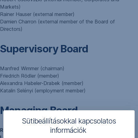
Markets)
Rainer Hauser (external member)
Damien Charron (external member of the Board of
Directors)
Supervisory Board
Manfred Wimmer (chairman)
Friedrich Rödler (member)
Alexandra Habeler-Drabek (member)
Katalin Selényi (employment member)
Managing Board
Sütibeállításokkal kapcsolatos
információk
Radovan Jelasity
(CEO)
László Harmati
(Retail Division)