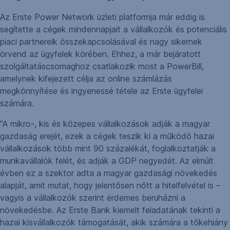
Az Erste Power Network üzleti platformja már eddig is
segítette a cégek mindennapjait a vállalkozók és potenciális
piaci partnereik összekapcsolásával és nagy sikernek
örvend az ügyfelek körében. Ehhez, a már bejáratott
szolgáltatáscsomaghoz csatlakozik most a PowerBill,
amelynek kifejezett célja az online számlázás
megkönnyítése és ingyenessé tétele az Erste ügyfelei
számára.
"A mikro-, kis és közepes vállalkozások adják a magyar
gazdaság erejét, ezek a cégek teszik ki a működő hazai
vállalkozások több mint 90 százalékát, foglalkoztatják a
munkavállalók felét, és adják a GDP negyedét. Az elmúlt
évben ez a szektor adta a magyar gazdasági növekedés
alapját, amit mutat, hogy jelentősen nőtt a hitelfelvétel is –
vagyis a vállalkozók szerint érdemes beruházni a
növekedésbe. Az Erste Bank kiemelt feladatának tekinti a
hazai kisvállalkozók támogatását, akik számára a tőkehiány