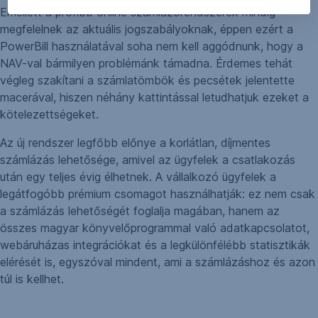
Emellett a profibb online számlázórendszerek mindig
megfelelnek az aktuális jogszabályoknak, éppen ezért a
PowerBill használatával soha nem kell aggódnunk, hogy a
NAV-val bármilyen problémánk támadna. Érdemes tehát
végleg szakítani a számlatömbök és pecsétek jelentette
macerával, hiszen néhány kattintással letudhatjuk ezeket a
kötelezettségeket.
Az új rendszer legfőbb előnye a korlátlan, díjmentes
számlázás lehetősége, amivel az ügyfelek a csatlakozás
után egy teljes évig élhetnek. A vállalkozó ügyfelek a
legátfogóbb prémium csomagot használhatják: ez nem csak
a számlázás lehetőségét foglalja magában, hanem az
összes magyar könyvelőprogrammal való adatkapcsolatot,
webáruházas integrációkat és a legkülönfélébb statisztikák
elérését is, egyszóval mindent, ami a számlázáshoz és azon
túl is kellhet.