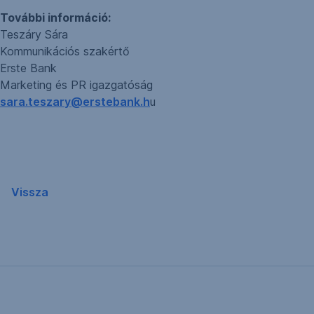
További információ:
Teszáry Sára
Kommunikációs szakértő
Erste Bank
Marketing és PR igazgatóság
sara.teszary@erstebank.h
u
Vissza
Hasznos linkek