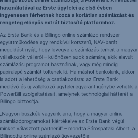
Billingo közös online számlázója, a PowerBill. A rendszer
használatával az Erste ügyfelei az első évben
ingyenesen férhetnek hozzá a korlátlan számlázást és
rengeteg előnyös extrát biztosító platformhoz.
Az Erste Bank és a Billingo online számlázó rendszer
együttműködése egy rendkívül korszerű, NAV-barát
megoldást nyújt, hogy levegye a számlázás terheit a magyar
vállalkozók válláról – különösen azok számára, akik elavult
számlázási programot használnak, vagy még mindig
papíralapú számlát töltenek ki. Ha máshol bankolunk, akkor
is adott a lehetőség a csatlakozásra: az Erste Bank
meglévő és új vállalkozó ügyfelei egyaránt igénybe vehetik a
PowerBill szolgáltatásait, amelynek technológiai hátterét a
Billingo biztosítja.
„Nagyon büszkék vagyunk arra, hogy a magyar online
számlázóprogramokat kiértékelve az Erste Bank végül
minket választott partnerül” – mondta Sárospataki Albert, a
Billingo.hu online számlázó ügyvezetője.