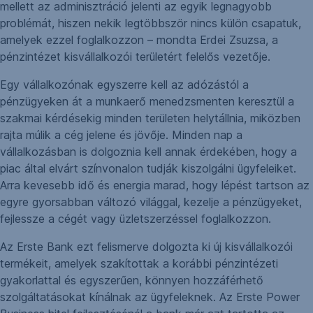
mellett az adminisztráció jelenti az egyik legnagyobb
problémát, hiszen nekik legtöbbször nincs külön csapatuk,
amelyek ezzel foglalkozzon – mondta Erdei Zsuzsa, a
pénzintézet kisvállalkozói területért felelős vezetője.
Egy vállalkozónak egyszerre kell az adózástól a
pénzügyeken át a munkaerő menedzsmenten keresztül a
szakmai kérdésekig minden területen helytállnia, miközben
rajta múlik a cég jelene és jövője. Minden nap a
vállalkozásban is dolgoznia kell annak érdekében, hogy a
piac által elvárt színvonalon tudják kiszolgálni ügyfeleiket.
Arra kevesebb idő és energia marad, hogy lépést tartson az
egyre gyorsabban változó világgal, kezelje a pénzügyeket,
fejlessze a cégét vagy üzletszerzéssel foglalkozzon.
Az Erste Bank ezt felismerve dolgozta ki új kisvállalkozói
termékeit, amelyek szakítottak a korábbi pénzintézeti
gyakorlattal és egyszerűen, könnyen hozzáférhető
szolgáltatásokat kínálnak az ügyfeleknek. Az Erste Power