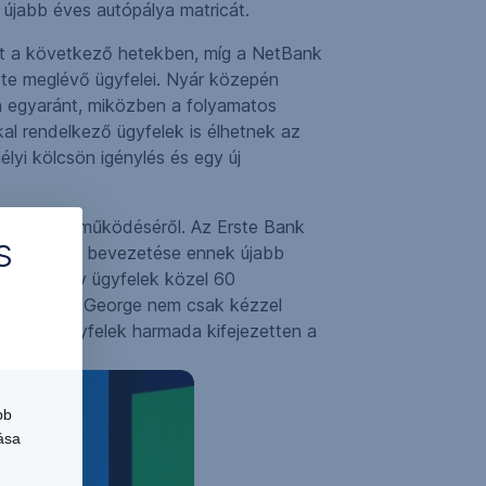
 újabb éves autópálya matricát.
ot a következő hetekben, míg a NetBank
ste meglévő ügyfelei. Nyár közepén
n egyaránt, miközben a folyamatos
kal rendelkező ügyfelek is élhetnek az
élyi kölcsön igénylés és egy új
ankok belső működéséről. Az Erste Bank
s
esen. George bevezetése ennek újabb
álisan aktív ügyfelek közel 60
zt reméljük, George nem csak kézzel
n az új ügyfelek harmada kifejezetten a
bb
ása