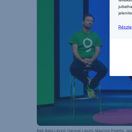
juttath
jeleníte
Részle
Bek-Balla László, Harmati László, Maurizio Poletto, Je