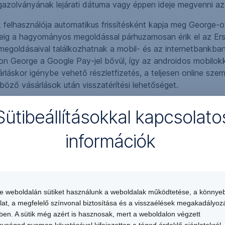
igazolványának lejárati dátuma vagy éppen ideje megvenni az
felhasználója automatikus frissítésként kapja meg George-
ideig a hagyományos megoldással párhuzamosan érik el az Er
megoldásaival találkozhatnak a mobil- és az internetbankba
áron George a Google Pay-jel bővül, így az androidos mobilok
rláskor igénybe vehető részletfizetés, a teljesen online szem
öző vásárlások után visszatérítési lehetőséget.
tális átállást, legyen szó a pénzügyek intézéséről vagy a b
Sütibeállításokkal kapcsolato
k el, annyit, mint az azt megelőző több mint két évben össz
gyar Erste Bank jelenleg is kiemelkedik a csoportból a digit
információk
is platform bevezetésével ez 75 százalék fölé emelkedhet. A
 nyújt a jövő bankolásába is – mondta, hozzátéve: Ausztriába
növekedési tervek megvalósításában is.
te weboldalán sütiket használunk a weboldalak működtetése, a könnye
lat, a megfelelő színvonal biztosítása és a visszaélések megakadályoz
en. A sütik még azért is hasznosak, mert a weboldalon végzett
ységed nyomon követésével kifejezetten a téged érdeklő ajánlatokról