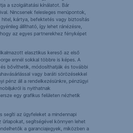
 a szolgáltatási kínálatot. Bár
aival. Nincsenek felesleges menüpontok,
hitel, kártya, befektetés vagy biztosítás
énileg állítható, így lehet ránézésre,
i, hogy az egyes partnerekhez fényképet
kalmazott elasztikus kereső az első
eorge ennél sokkal többre is képes. A
és bővíthetik, módosíthatják és további
ruhavásárlással vagy baráti sörözésekkel
yi pénz áll a rendelkezésünkre, pénzügyi
obiljukról is nyithatnak
ersze egy grafikus felületen nézhetik
 segíti az ügyfeleket a mindennapi
z űrlapokat, segítségével könnyen lehet
árendelhetők a garanciajegyek, miközben a