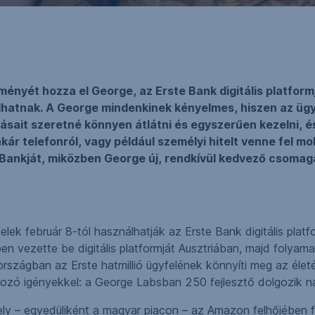
nyét hozza el George, az Erste Bank digitális platformj
lhatnak. A George mindenkinek kényelmes, hiszen az ügy
ásait szeretné könnyen átlátni és egyszerűen kezelni, és
r telefonról, vagy például személyi hitelt venne fel mobi
bilBankját, miközben George új, rendkívül kedvező csoma
k február 8-tól használhatják az Erste Bank digitális platfo
n vezette be digitális platformját Ausztriában, majd folyamat
ágban az Erste hatmillió ügyfelének könnyíti meg az életét 
ltozó igényekkel: a George Labsban 250 fejlesztő dolgozik 
ly – egyedüliként a magyar piacon – az Amazon felhőjében fu