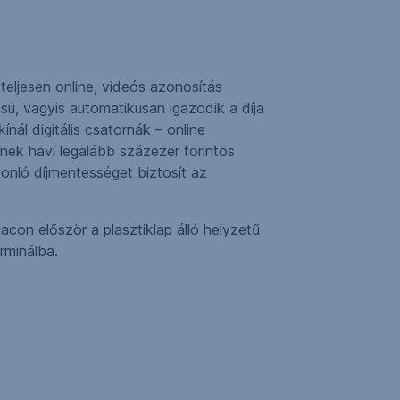
teljesen online, videós azonosítás
ú, vagyis automatikusan igazodik a díja
nál digitális csatornák – online
ek havi legalább százezer forintos
onló díjmentességet biztosít az
con először a plasztiklap álló helyzetű
rminálba.