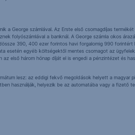
enik a George számlával. Az Erste első csomagdíjas termékét 
eznek folyószámlával a banknál. A George számla okos árazás
ssze 390, 400 ezer forintos havi forgalomig 990 forintért kí
ata esetén egyéb költségektől mentes csomagot az ügyfelekn
 az első három hónap díját el is engedi a pénzintézet és has
mátum lesz: az eddigi fekvő megoldások helyett a magyar pia
ben használják, helyezik be az automatába vagy a fizető te