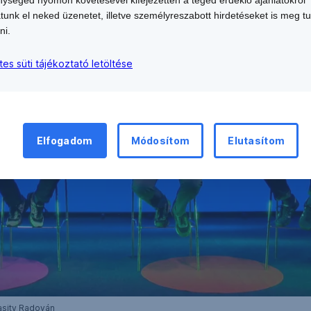
atunk el neked üzenetet, illetve személyreszabott hirdetéseket is meg t
ni.
tes süti tájékoztató letöltése
Elfogadom
Módosítom
Elutasítom
lasity Radován