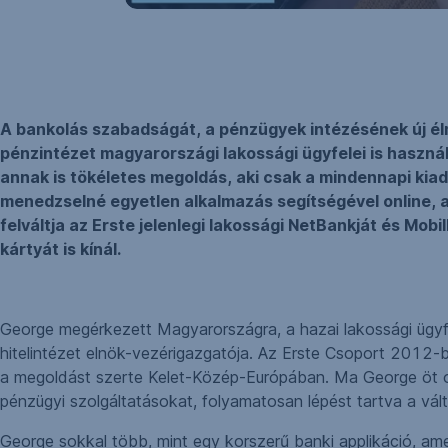
A bankolás szabadságát, a pénzügyek intézésének új élmé
pénzintézet magyarországi lakossági ügyfelei is haszná
annak is tökéletes megoldás, aki csak a mindennapi kiad
menedzselné egyetlen alkalmazás segítségével online, aká
felváltja az Erste jelenlegi lakossági NetBankját és Mo
kártyát is kínál.
George megérkezett Magyarországra, a hazai lakossági ügyfele
hitelintézet elnök-vezérigazgatója. Az Erste Csoport 2012-be
a megoldást szerte Kelet-Közép-Európában. Ma George öt orsz
pénzügyi szolgáltatásokat, folyamatosan lépést tartva a vá
George sokkal több, mint egy korszerű banki applikáció, ame