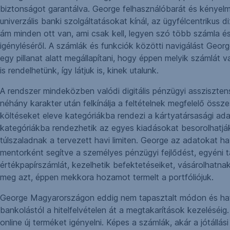
biztonságot garantálva. George felhasználóbarát és kényelme
univerzális banki szolgáltatásokat kínál, az ügyfélcentriku
ám minden ott van, ami csak kell, legyen szó több számla és 
igényléséről. A számlák és funkciók közötti navigálást Georg
egy pillanat alatt megállapítani, hogy éppen melyik számlát
is rendelhetünk, így látjuk is, kinek utalunk.
A rendszer mindeközben valódi digitális pénzügyi assziszte
néhány karakter után felkínálja a feltételnek megfelelő össz
költéseket eleve kategóriákba rendezi a kártyatársasági ada
kategóriákba rendezhetik az egyes kiadásokat besorolhatják 
túlszaladnak a tervezett havi limiten. George az adatokat h
mentorként segítve a személyes pénzügyi fejlődést, egyéni ta
értékpapírszámlát, kezelhetik befektetéseiket, vásárolhatnak
meg azt, éppen mekkora hozamot termelt a portfóliójuk.
George Magyarországon eddig nem tapasztalt módon és haték
bankolástól a hitelfelvételen át a megtakarítások kezeléséig
online új terméket igényelni. Képes a számlák, akár a jótál