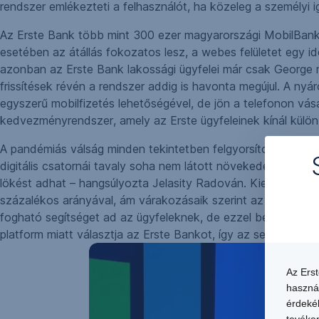
rendszer emlékezteti a felhasználót, ha közeleg a személyi 
Az Erste Bank több mint 300 ezer magyarországi MobilBank 
esetében az átállás fokozatos lesz, a webes felületet egy 
azonban az Erste Bank lakossági ügyfelei már csak George 
frissítések révén a rendszer addig is havonta megújul. A ny
egyszerű mobilfizetés lehetőségével, de jön a telefonon vásá
kedvezményrendszer, amely az Erste ügyfeleinek kínál különb
A pandémiás válság minden tekintetben felgyorsította a digi
digitális csatornái tavaly soha nem látott növekedést érte
lökést adhat – hangsúlyozta Jelasity Radován. Kiemelte: a ma
százalékos arányával, ám várakozásaik szerint az új digitál
fogható segítséget ad az ügyfeleknek, de ezzel bepillantást
platform miatt választja az Erste Bankot, így az segíthet a 
Az Ers
haszná
érdekéb
tevéken