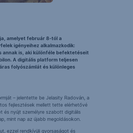
a, amelyet február 8-tól a
felek igényeihez alkalmazkodik:
 annak is, aki különféle befektetéseit
lon. A digitális platform teljesen
gáras folyószámlát és különleges
rmját – jelentette be Jelasity Radován, a
os fejlesztések mellett tette elérhetővé
és nyújt személyre szabott digitális
nap, mint nap az újabb megoldásokon.
t, ezzel rendkívüli gyorsaságot és