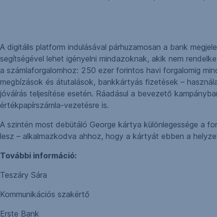
A digitális platform indulásával párhuzamosan a bank megjel
segítségével lehet igényelni mindazoknak, akik nem rendelk
a számlaforgalomhoz: 250 ezer forintos havi forgalomig mindö
megbízások és átutalások, bankkártyás fizetések – használ
jóváírás teljesítése esetén. Ráadásul a bevezető kampányban
értékpapírszámla-vezetésre is.
A szintén most debütáló George kártya különlegessége a for
lesz – alkalmazkodva ahhoz, hogy a kártyát ebben a helyzet
További információ:
Teszáry Sára
Kommunikációs szakértő
Erste Bank