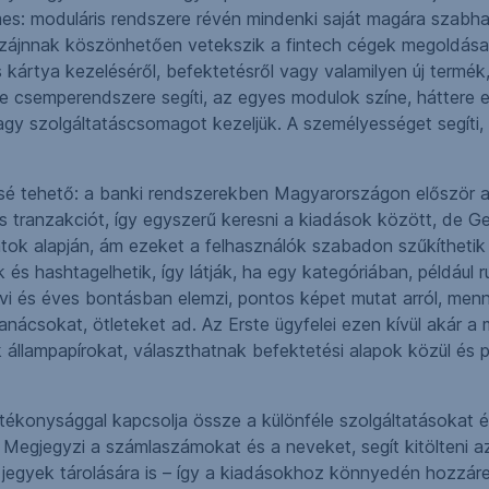
s: moduláris rendszere révén mindenki saját magára szabhatja
s dizájnnak köszönhetően vetekszik a fintech cégek megoldás
kártya kezeléséről, befektetésről vagy valamilyen új termék, 
e csemperendszere segíti, az egyes modulok színe, háttere egy
 vagy szolgáltatáscsomagot kezeljük. A személyességet segít
nsé tehető: a banki rendszerekben Magyarországon először al
es tranzakciót, így egyszerű keresni a kiadások között, de G
tok alapján, ám ezeket a felhasználók szabadon szűkíthetik 
és hashtagelhetik, így látják, ha egy kategóriában, például 
avi és éves bontásban elemzi, pontos képet mutat arról, menn
nácsokat, ötleteket ad. Az Erste ügyfelei ezen kívül akár a m
 állampapírokat, választhatnak befektetési alapok közül és p
onysággal kapcsolja össze a különféle szolgáltatásokat és
. Megjegyzi a számlaszámokat és a neveket, segít kitölteni a
lási jegyek tárolására is – így a kiadásokhoz könnyedén hozz